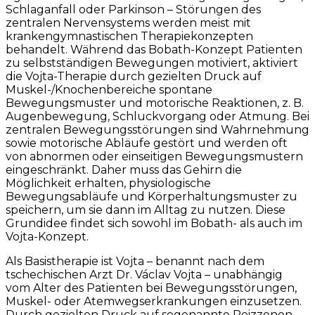
Schlaganfall oder Parkinson
–
Störungen des
zentralen Nervensystems werden meist mit
krankengymnastischen Therapiekonzepten
behandelt. Während das Bobath-Konzept Patienten
zu selbstständigen Bewegungen motiviert, aktiviert
die Vojta-Therapie durch gezielten Druck auf
Muskel-/Knochenbereiche spontane
Bewegungsmuster und motorische Reaktionen, z. B.
Augenbewegung, Schluckvorgang oder Atmung. Bei
zentralen Bewegungsstörungen sind Wahrnehmung
sowie motorische Abläufe gestört und werden oft
von abnormen oder einseitigen Bewegungsmustern
eingeschränkt. Daher muss das Gehirn die
Möglichkeit erhalten, physiologische
Bewegungsabläufe und Körperhaltungsmuster zu
speichern, um sie dann im Alltag zu nutzen. Diese
Grundidee findet sich sowohl im Bobath- als auch im
Vojta-Konzept.
Als Basistherapie ist Vojta
–
benannt nach dem
tschechischen Arzt Dr. Václav Vojta
–
unabhängig
vom Alter des Patienten bei Bewegungsstörungen,
Muskel- oder Atemwegserkrankungen einzusetzen.
Durch gezielten Druck auf sogenannte Reizzonen