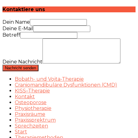
Kontaktiere uns
Dein Name
Deine E-Mail
Betreff
Deine Nachricht
Nachricht senden
Bobath- und Vojta-Therapie
Craniomandibuläre Dysfunktionen (CMD)
KISS–Therapie
Kontakt
Osteoporose
Physiotherapie
Praxisräume
Praxissprektrum
Sprechzeiten
Start
Therapiemethoden